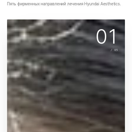
Пять фирменных направлений лечения Hyundai Aesthetics.
01
/
05